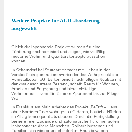
Weitere Projekte für AGIL-Förderung
ausgewählt
Gleich drei spannende Projekte wurden für eine
Förderung nachnominiert und zeigen, wie vielfältig
moderne Wohn- und Quartierskonzepte aussehen
können.
In Schorndorf bei Stuttgart entsteht mit „Leben in der
Vorstadt“ ein generationenverbindendes Wohnprojekt der
RemstalLeben eG. Es kombiniert nachhaltigen Neubau mit
denkmalgeschütztem Bestand, schafft Raum für Wohnen,
Arbeiten und Begegnung und bietet vielfältige
Wohnformen – vom Ein-Zimmer-Apartment bis zur Pflege-
WG.
In Frankfurt am Main arbeitet das Projekt „BeTrift – Haus
ohne Barrieren“ der wohngeno eG daran, bauliche Hürden
im Alltag konsequent abzubauen. Durch die Fertigstellung
barrierefreier Zugänge und automatische Türöffner sollen
insbesondere ältere Menschen, Rollstuhlnutzende und
Familien sich wieder ungehindert im Haus bewegen